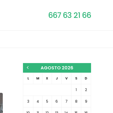
667 63 21 66
AGOSTO 2026
L
M
X
J
V
S
D
1
2
3
4
5
6
7
8
9