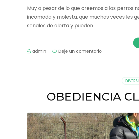
Muy a pesar de lo que creemos a los perros no
incomoda y molesta, que muchas veces les gene
señales de alerta y pueden …
admin
Deje un comentario
en
¿DEBO
ABRAZAR
A
MI
DIVERS
PERRO?
OBEDIENCIA C